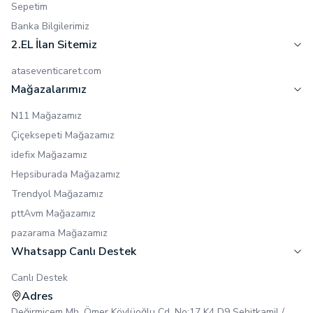
Sepetim
Banka Bilgilerimiz
2.EL İlan Sitemiz
ataseventicaret.com
Mağazalarımız
N11 Mağazamız
Çiçeksepeti Mağazamız
idefix Mağazamız
Hepsiburada Mağazamız
Trendyol Mağazamız
pttAvm Mağazamız
pazarama Mağazamız
Whatsapp Canlı Destek
Canlı Destek
Adres
Değirmiçem Mh. Ömer Köylüoğlu Cd. No:17 K4 D9 Şehitkamil /