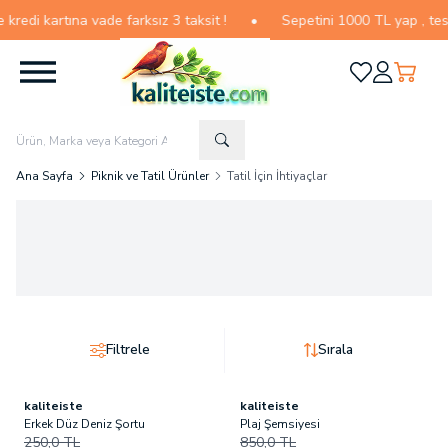
di kartına vade farksız 3 taksit !
•
Sepetini 1000 TL yap , teslima
Favorilerim
Hesabım
Sepetim
Ana Sayfa
Piknik ve Tatil Ürünler
Tatil İçin İhtiyaçlar
Filtrele
Sırala
kaliteiste
kaliteiste
Son
1
ürün!
Son
2
ürün!
Erkek Düz Deniz Şortu
Plaj Şemsiyesi
250,0
TL
850,0
TL