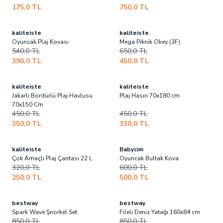
175,0
TL
750,0
TL
kaliteiste
kaliteiste
Son
3
ürün!
Oyuncak Plaj Kovası
Mega Piknik Okey (3F)
540,0
TL
650,0
TL
390,0
TL
450,0
TL
kaliteiste
kaliteiste
Son
3
ürün!
Jakarlı Bordürlü Plaj Havlusu
Plaj Hasırı 70x180 cm
70x150 Cm
450,0
TL
450,0
TL
350,0
TL
330,0
TL
kaliteiste
Babycim
Son
1
ürün!
Son
1
ürün!
Çok Amaçlı Plaj Çantası 22 L
Oyuncak Bultak Kova
320,0
TL
600,0
TL
250,0
TL
500,0
TL
bestway
bestway
Son
1
ürün!
Son
3
ürün!
Spark Wave Şnorkel Set
Fileli Deniz Yatağı 160x84 cm
850,0
TL
850,0
TL