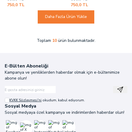
750,0
TL
750,0
TL
Daha Fazla Ürün Yükle
Toplam
10
ürün bulunmaktadır.
E-Bülten Aboneliği
Kampanya ve yeniliklerden haberdar olmak için e-bültenimize
abone olun!
Kayıt
KVKK Sözleşmesi'ni
okudum, kabul ediyorum.
Sosyal Medya
Sosyal medyaya özel kampanya ve indirimlerden haberdar olun!
Facebook
X
İnstagram
Youtube
Linkedin