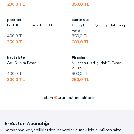
200,0
TL
350,0
TL
panther
kaliteiste
Son
1
ürün!
Ledli Kafa Lambası PT-5088
Güneş Panelli Şarjlı Işıldak Kamp
Feneri
400,0
TL
350,0
TL
350,0
TL
280,0
TL
kaliteiste
Piranha
Son
4
ürün!
Acil Durum Feneri
Mıknatıslı Led Işıldak El Feneri
21105
400,0
TL
300,0
TL
300,0
TL
250,0
TL
Toplam
6
ürün bulunmaktadır.
E-Bülten Aboneliği
Kampanya ve yeniliklerden haberdar olmak için e-bültenimize