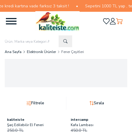
edi kartına vade farksız 3 taksit !
•
Sepetini 1000 TL yap , tesli
Favorilerim
Hesabım
Sepetim
Ana Sayfa
Elektronik Ürünler
Fener Çeşitleri
Filtrele
Sırala
kaliteiste
intercamp
Tükendi
Son
1
ürün!
Şarj Edilebilir El Feneri
Kafa Lambası
250,0
TL
450,0
TL