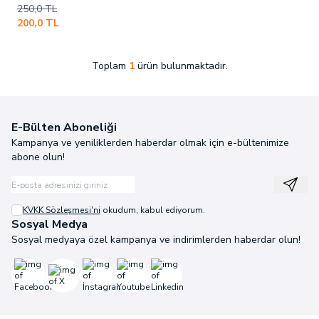
250,0
TL
200,0
TL
Toplam
1
ürün bulunmaktadır.
E-Bülten Aboneliği
Kampanya ve yeniliklerden haberdar olmak için e-bültenimize
abone olun!
Kayıt
KVKK Sözleşmesi'ni
okudum, kabul ediyorum.
Sosyal Medya
Sosyal medyaya özel kampanya ve indirimlerden haberdar olun!
Facebook
X
İnstagram
Youtube
Linkedin