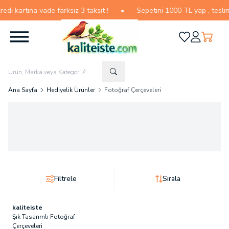
 kartına vade farksız 3 taksit !
•
Sepetini 1000 TL yap , teslimat
Favorilerim
Hesabım
Sepetim
Ana Sayfa
Hediyelik Ürünler
Fotoğraf Çerçeveleri
Filtrele
Sırala
kaliteiste
Şık Tasarımlı Fotoğraf
Çerçeveleri