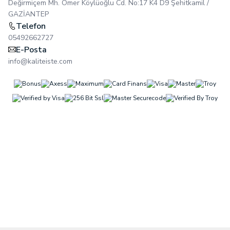
Değirmiçem Mh. Ömer Köylüoğlu Cd. No:17 K4 D9 Şehitkamil /
GAZİANTEP
Telefon
05492662727
E-Posta
info@kaliteiste.com