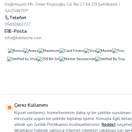
Değirmiçem Mh. Ömer Köylüoğlu Cd. No:17 K4 D9 Şehitkamil /
GAZİANTEP
Telefon
05492662727
E-Posta
info@kaliteiste.com
Çerez Kullanımı
Kişisel verileriniz, hizmetlerimizin daha iyi bir şekilde sunulması 
mevzuata uygun bir şekilde toplanıp işlenir. Konuyla ilgili detayl
almak için Gizlilik Politikamızı inceleyebilirsiniz.
Reddet
seçeneğ
tıklamanız halinde yalnızca internet sitemizin çalışması için gere