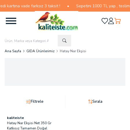
kartına vade farksız 3 taksit !
•
Sepetini 1000 TL yap , teslimat ü
Favorilerim
Hesabım
Sepetim
Ana Sayfa
GIDA Ürünlerimiz
Hatay Nar Ekşisi
Filtrele
Sırala
kaliteiste
Hatay Nar Ekşisi Net 350 Gr
Katkısız Tamamen Doğal