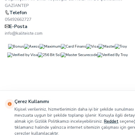
GAZİANTEP
Telefon
05492662727
E-Posta
info@kaliteiste.com
Çerez Kullanımı
Kişisel verileriniz, hizmetlerimizin daha iyi bir şekilde sunulması 
mevzuata uygun bir şekilde toplanıp işlenir. Konuyla ilgili detayl
almak için Gizlilik Politikamızı inceleyebilirsiniz.
Reddet
seçeneğ
tıklamanız halinde yalnızca internet sitemizin çalışması için gere
çerezler kullanılacaktır.