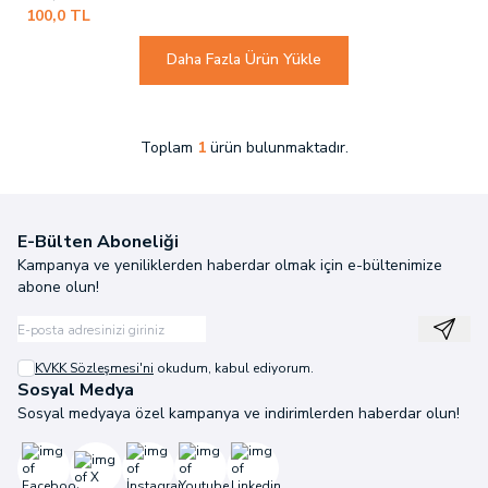
100,0
TL
Daha Fazla Ürün Yükle
Toplam
1
ürün bulunmaktadır.
E-Bülten Aboneliği
Kampanya ve yeniliklerden haberdar olmak için e-bültenimize
abone olun!
Kayıt
KVKK Sözleşmesi'ni
okudum, kabul ediyorum.
Sosyal Medya
Sosyal medyaya özel kampanya ve indirimlerden haberdar olun!
Facebook
X
İnstagram
Youtube
Linkedin