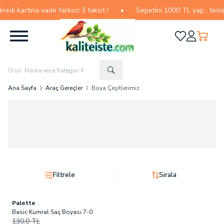
i kartına vade farksız 3 taksit !
•
Sepetini 1000 TL yap , teslimat
Favorilerim
Hesabım
Sepetim
Ana Sayfa
Araç Gereçler
Boya Çeşitlerimiz
Filtrele
Sırala
Palette
Tükendi
Basic Kumral Saç Boyası 7-0
130,0
TL