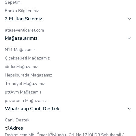
Sepetim
Banka Bilgilerimiz
2.EL İlan Sitemiz
ataseventicaret.com
Mağazalarımız
N11 Mağazamız
Çiçeksepeti Mağazamız
idefix Mağazamız
Hepsiburada Mağazamız
Trendyol Mağazamız
pttAvm Mağazamız
pazarama Mağazamız
Whatsapp Canlı Destek
Canlı Destek
Adres
Değirmiçem Mh. Ömer Köylüoğlu Cd. No:17 K4 D9 Şehitkamil /