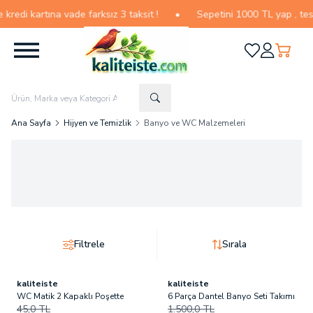
di kartına vade farksız 3 taksit !
•
Sepetini 1000 TL yap , teslima
Favorilerim
Hesabım
Sepetim
Ana Sayfa
Hijyen ve Temizlik
Banyo ve WC Malzemeleri
Filtrele
Sırala
kaliteiste
kaliteiste
Tükendi
WC Matik 2 Kapaklı Poşette
6 Parça Dantel Banyo Seti Takımı
45,0
TL
1.500,0
TL