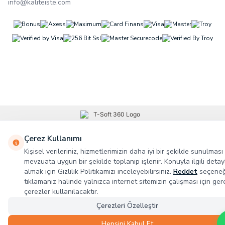
info@kaliteiste.com
Çerez Kullanımı
Kişisel verileriniz, hizmetlerimizin daha iyi bir şekilde sunulması 
mevzuata uygun bir şekilde toplanıp işlenir. Konuyla ilgili detayl
almak için Gizlilik Politikamızı inceleyebilirsiniz.
Reddet
seçeneğ
tıklamanız halinde yalnızca internet sitemizin çalışması için gere
çerezler kullanılacaktır.
Çerezleri Özelleştir
Hepsini Kabul Et