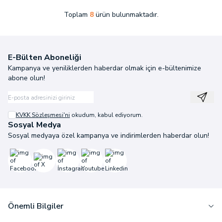
Toplam
8
ürün bulunmaktadır.
E-Bülten Aboneliği
Kampanya ve yeniliklerden haberdar olmak için e-bültenimize
abone olun!
Kayıt
KVKK Sözleşmesi'ni
okudum, kabul ediyorum.
Sosyal Medya
Sosyal medyaya özel kampanya ve indirimlerden haberdar olun!
Facebook
X
İnstagram
Youtube
Linkedin
Önemli Bilgiler