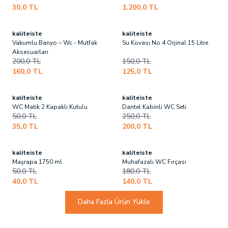
30,0
TL
1.200,0
TL
kaliteiste
kaliteiste
Vakumlu Banyo – Wc - Mutfak
Su Kovası No 4 Orjinal 15 Litre
Aksesuarları
200,0
TL
150,0
TL
160,0
TL
125,0
TL
kaliteiste
kaliteiste
WC Matik 2 Kapaklı Kutulu
Dantel Kabinli WC Seti
50,0
TL
250,0
TL
35,0
TL
200,0
TL
kaliteiste
kaliteiste
Maşrapa 1750 ml
Muhafazalı WC Fırçası
50,0
TL
180,0
TL
40,0
TL
140,0
TL
Daha Fazla Ürün Yükle